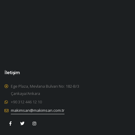
İletişim
Ege Plaza, Mevlana Bulvarı No: 182-B/3
Çankaya/Ankara
+90 312 446 12 10
makimsan@makimsan.com.tr