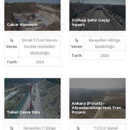
Gölbaşı Şehir Geçişi
Gabar Konsepti
İnşaatı
İş
Şırnak İl Özel İdaresi
İş
Karayolları 4.Bölge
Veren
Destek Hizmetleri
Veren
Müdürlüğü
Müdürlüğü
Tarih
2020
Tarih
2024
Ankara (Polatlı) –
Afyonkarahisar Hızlı Tren
Tokat Çevre Yolu
Projesi
İş
Karayolları 7. Bölge
İş
T.C.D.D Genel