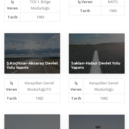
İş
TCK 1. Bölge
İş Veren
NATO
Veren
Müdürlüğü
Tarih
1983
Tarih
1983
Ş.Koçhisar-Aksaray Devlet
Saklan-Habur Devlet Yolu
Yolu Yapımı
Yapımı
İş
Karayolları Genel
İş
Karayolları Genel
Veren
MüdürlüğüTO
Veren
Müdürlüğü
Tarih
1982
Tarih
1982