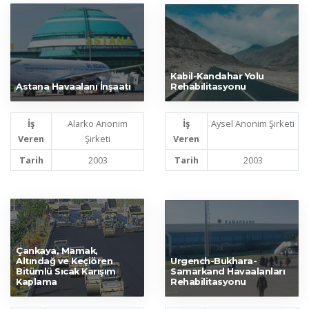
Kabil-Kandahar Yolu
Astana Havaalanı İnşaatı
Rehabilitasyonu
İş
Alarko Anonim
İş
Aysel Anonim Şirketi
Veren
Şirketi
Veren
Tarih
2003
Tarih
2003
Çankaya, Mamak,
Altındağ ve Keçiören
Urgench-Bukhara-
Bitümlü Sıcak Karışım
Samarkand Havaalanları
Kaplama
Rehabilitasyonu