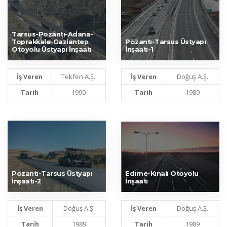
Tarsus-Pozantı-Adana-
Toprakkale-Gaziantep
Pozantı-Tarsus Üstyapı
Otoyolu Üstyapı İnşaatı
İnşaatı-1
İş Veren
Tekfen A.Ş.
İş Veren
Doğuş A.Ş.
Tarih
1990
Tarih
1989
Pozantı-Tarsus Üstyapı
Edirne-Kınalı Otoyolu
İnşaatı-2
İnşaatı
İş Veren
Doğuş A.Ş.
İş Veren
Doğuş A.Ş.
Tarih
1989
Tarih
1989