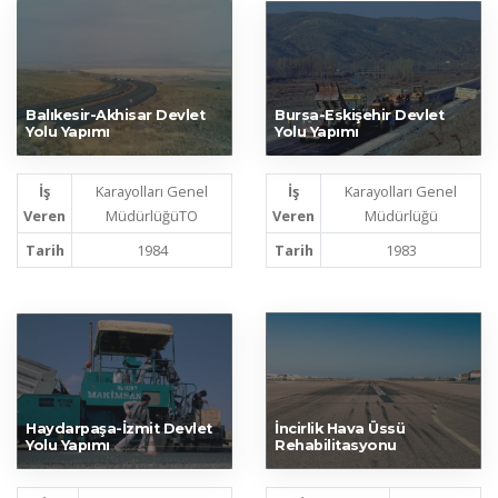
Balıkesir-Akhisar Devlet
Bursa-Eskişehir Devlet
Yolu Yapımı
Yolu Yapımı
İş
Karayolları Genel
İş
Karayolları Genel
Veren
MüdürlüğüTO
Veren
Müdürlüğü
Tarih
1984
Tarih
1983
Haydarpaşa-İzmit Devlet
İncirlik Hava Üssü
Yolu Yapımı
Rehabilitasyonu