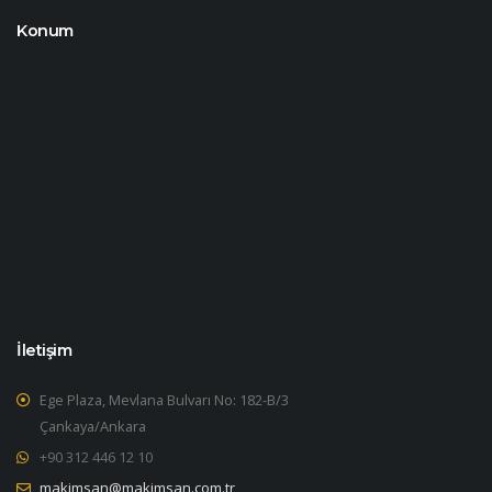
Konum
İletişim
Ege Plaza, Mevlana Bulvarı No: 182-B/3
Çankaya/Ankara
+90 312 446 12 10
makimsan@makimsan.com.tr