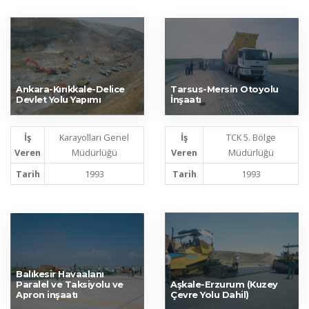
Ankara-Kırıkkale-Delice
Tarsus-Mersin Otoyolu
Devlet Yolu Yapımı
İnşaatı
İş
Karayolları Genel
İş
TCK 5. Bölge
Veren
Müdürlüğü
Veren
Müdürlüğü
Tarih
1993
Tarih
1993
Balıkesir Havaalanı
Paralel ve Taksiyolu ve
Aşkale-Erzurum (Kuzey
Apron inşaatı
Çevre Yolu Dahil)