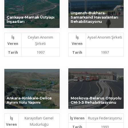
Urgench-Bukhara-
Çankaya-Mamak Üstyapı
Samarkand Havaalanları
İnşaatları
Rehabilitasyonu
İş
Ceylan Anonim
İş
Aysel Anonim Şirketi
Veren
Şirketi
Veren
Tarih
1997
Tarih
1997
Ankara-Kırıkkale-Delice
Moskova-Belarus Otoyolu
Ayrım Yolu Yapımı
CM-1-3 Rehabilitasyonu
İş
Karayolları Genel
İş Veren
Rusya Federasyonu
Veren
Müdürlüğü
Tarih
1993