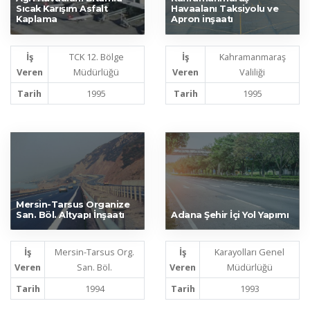
Sıcak Karışım Asfalt
Havaalanı Taksiyolu ve
Kaplama
Apron inşaatı
İş
TCK 12. Bölge
İş
Kahramanmaraş
Veren
Müdürlüğü
Veren
Valiliği
Tarih
1995
Tarih
1995
Mersin-Tarsus Organize
San. Böl. Altyapı İnşaatı
Adana Şehir İçi Yol Yapımı
İş
Mersin-Tarsus Org.
İş
Karayolları Genel
Veren
San. Böl.
Veren
Müdürlüğü
Tarih
1994
Tarih
1993