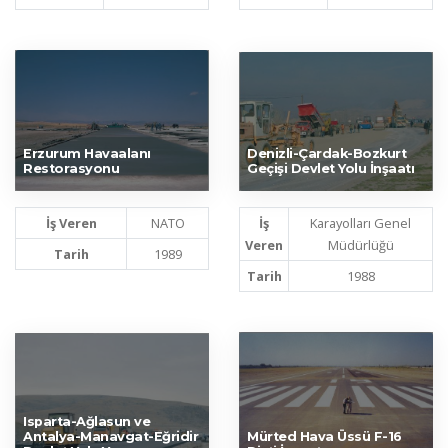
Erzurum Havaalanı
Denizli-Çardak-Bozkurt
Restorasyonu
Geçişi Devlet Yolu İnşaatı
İş Veren
NATO
İş
Karayolları Genel
Veren
Müdürlüğü
Tarih
1989
Tarih
1988
Isparta-Ağlasun ve
Antalya-Manavgat-Eğridir
Mürted Hava Üssü F-16