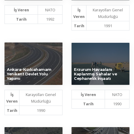
İş Veren
NATO
İş
Karayolları Genel
Veren
Müdürlüğü
Tarih
1992
Tarih
1991
Ankara-Kızılcahamam
Erzurum Havaalanı
Yenikent Devlet Yolu
Kaplanmış Sahalar ve
Yapımı
Cephanelik İnşaatı
İş
Karayolları Genel
İş Veren
NATO
Veren
Müdürlüğü
Tarih
1990
Tarih
1990