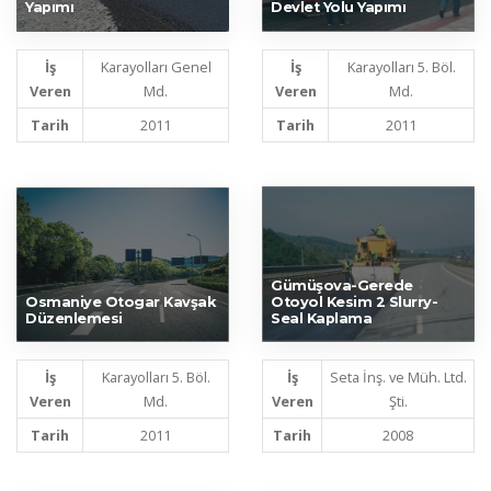
Yapımı
Devlet Yolu Yapımı
İş
Karayolları Genel
İş
Karayolları 5. Böl.
Veren
Md.
Veren
Md.
Tarih
2011
Tarih
2011
Gümüşova-Gerede
Osmaniye Otogar Kavşak
Otoyol Kesim 2 Slurry-
Düzenlemesi
Seal Kaplama
İş
Karayolları 5. Böl.
İş
Seta İnş. ve Müh. Ltd.
Veren
Md.
Veren
Şti.
Tarih
2011
Tarih
2008