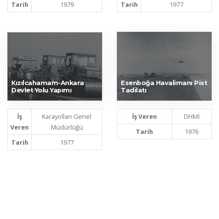
Tarih
1979
Tarih
1977
Kızılcahamam-Ankara
Esenboğa Havalimanı Pist
Devlet Yolu Yapımı
Tadilatı
İş
Karayolları Genel
İş Veren
DHMİ
Veren
Müdürlüğü
Tarih
1976
Tarih
1977