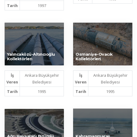
Tarih
1997
Yalıncaközü-Altıncıoğlu
Osmaniye-Ovacık
Kollektörleri
Kollektörleri
İş
Ankara Büyükşehir
İş
Ankara Büyükşehir
Veren
Belediyesi
Veren
Belediyesi
Tarih
1995
Tarih
1995
Ağrı Havaalanı Bitümlü
Kahramanmaraş