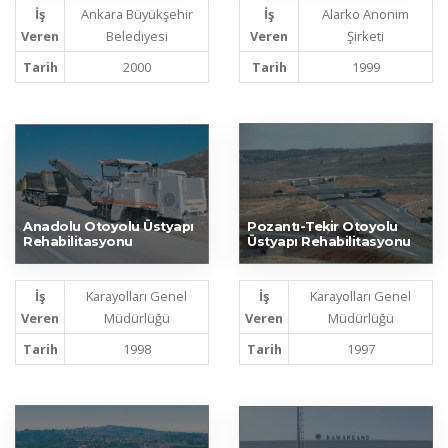
İş
Ankara Büyükşehir
İş
Alarko Anonim
Veren
Belediyesi
Veren
Şirketi
Tarih
2000
Tarih
1999
Anadolu Otoyolu Üstyapı
Pozantı-Tekir Otoyolu
Rehabilitasyonu
Üstyapı Rehabilitasyonu
İş
Karayolları Genel
İş
Karayolları Genel
Veren
Müdürlüğü
Veren
Müdürlüğü
Tarih
1998
Tarih
1997