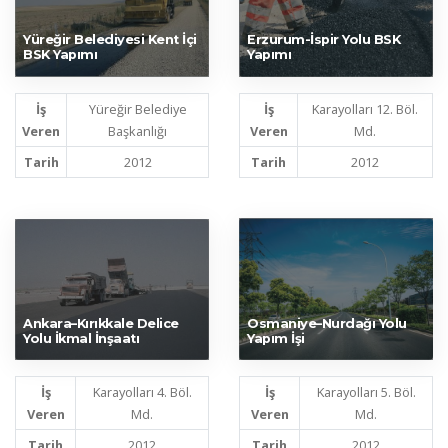
Yüreğir Belediyesi Kent İçi
Erzurum-İspir Yolu BSK
BSK Yapımı
Yapımı
İş
Yüreğir Belediye
İş
Karayolları 12. Böl.
Veren
Başkanlığı
Veren
Md.
Tarih
2012
Tarih
2012
Ankara–Kırıkkale Delice
Osmaniye–Nurdağı Yolu
Yolu İkmal İnşaatı
Yapım İşi
İş
Karayolları 4. Böl.
İş
Karayolları 5. Böl.
Veren
Md.
Veren
Md.
Tarih
2012
Tarih
2012