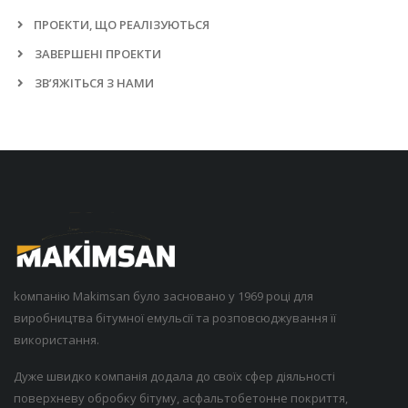
ПРОЕКТИ, ЩО РЕАЛІЗУЮТЬСЯ
ЗАВЕРШЕНІ ПРОЕКТИ
ЗВ’ЯЖІТЬСЯ З НАМИ
kомпанію Makimsan було засновано у 1969 році для
виробництва бітумної емульсії та розповсюджування її
використання.
Дуже швидко компанія додала до своїх сфер діяльності
поверхневу обробку бітуму, асфальтобетонне покриття,