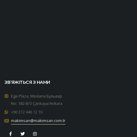
ЗВ’ЯЖІТЬСЯ З НАМИ
Ege Plaza, Mevlana Бульвар
No: 182-B/3 Çankaya/Ankara
+90 312 446 12 10
makimsan@makimsan.com.tr