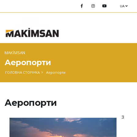
UA
MAKİMSAN
Аеропорти
ГОЛОВНА СТОРІНКА
Аеропорти
Аеропорти
З