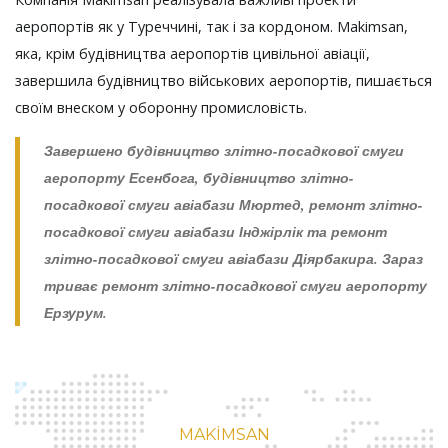
аеропортів як у Туреччині, так і за кордоном. Makimsan,
яка, крім будівництва аеропортів цивільної авіації,
завершила будівництво військових аеропортів, пишається
своїм внеском у оборонну промисловість.
Завершено будівництво злітно-посадкової смуги
аеропорту Есенбога, будівництво злітно-
посадкової смуги авіабази Мюртед, ремонт злітно-
посадкової смуги авіабази Інджірлік та ремонт
злітно-посадкової смуги авіабази Діярбакира. Зараз
триває ремонт злітно-посадкової смуги аеропорту
Ерзурум.
MAKİMSAN