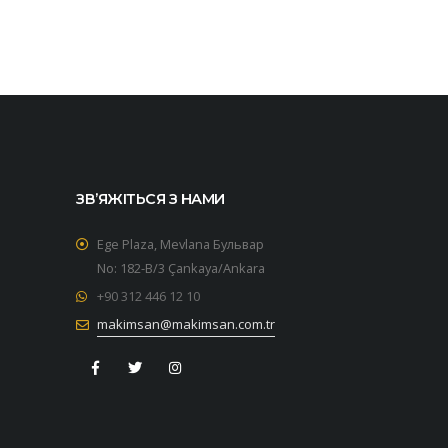
ЗВ’ЯЖІТЬСЯ З НАМИ
Ege Plaza, Mevlana Бульвар
No: 182-B/3 Çankaya/Ankara
+90 312 446 12 10
makimsan@makimsan.com.tr