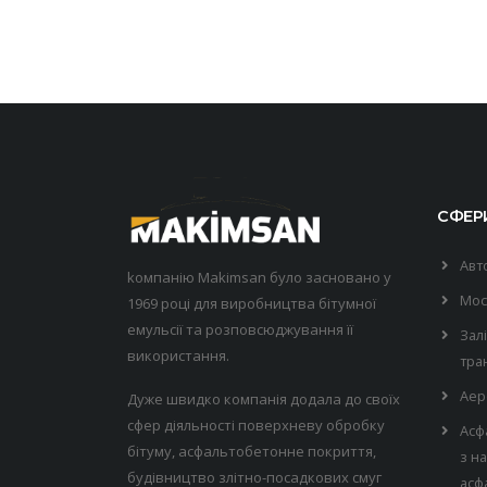
СФЕРИ
Авт
kомпанію Makimsan було засновано у
Мос
1969 році для виробництва бітумної
емульсії та розповсюджування її
Зал
використання.
тра
Аер
Дуже швидко компанія додала до своїх
сфер діяльності поверхневу обробку
Асф
бітуму, асфальтобетонне покриття,
з н
будівництво злітно-посадкових смуг
асф