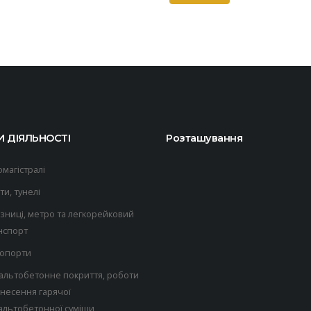
 ДІЯЛЬНОСТІ
Розташування
омагістралі
ти, тунелі
ізниці, метро та легкорейковий
нспорт
опорти
альтобетонне покриття, роботи
анесення гарячої
альтобетонної суміши